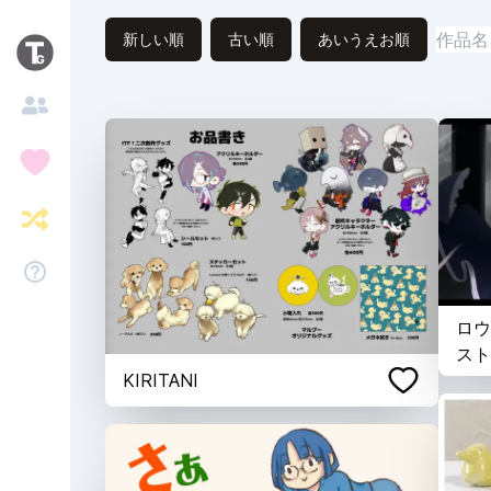
新しい順
古い順
あいうえお順
ロウ
スト
KIRITANI