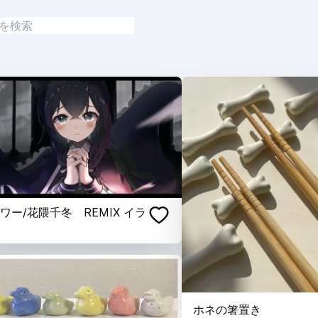
ワー/花隈千冬 REMIX イラ
ホネの箸置き