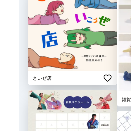
さいぜ店
雑貨C