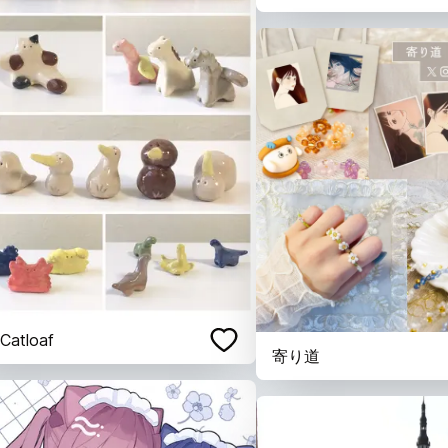
atloaf
寄り道